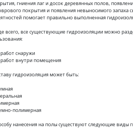
рытия, гниения лаг и досок деревянных полов, появлени
оврового покрытия и появления невыносимого запаха сы
ятностей помогает правильно выполненная гидроизоля
е всего, все существующие гидроизоляции можно разд
ьзования:
работ снаружи
работ внутри помещения
ставу гидроизоляция может быть:
мная
ральная
мерная
мно-полимерная
особу нанесения на полы существуют следующие виды 