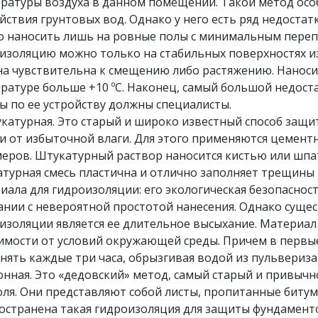
ратуры воздуха в данном помещении. Такой метод осо
йствия грунтовых вод. Однако у него есть ряд недостат
 наносить лишь на ровные полы с минимальным переп
изоляцию можно только на стабильных поверхностях из
на чувствительна к смещению либо растяжению. Нанос
ратуре больше +10 ºС. Наконец, самый большой недост
ы по ее устройству должны специалисты.
турная. Это старый и широко известный способ защит
и от избыточной влаги. Для этого применяются цемен
еров. Штукатурный раствор наносится кистью или шпа
турная смесь пластична и отлично заполняет трещины 
иала для гидроизоляции: его экологическая безопаснос
ании с невероятной простотой нанесения. Однако сущ
изоляции является ее длительное высыхание. Материал 
имости от условий окружающей среды. Причем в первые
нять каждые три часа, обрызгивая водой из пульвериза
ная. Это «дедовский» метод, самый старый и привычн
оля. Они представляют собой листы, пропитанные битум
остранена такая гидроизоляция для защиты фундаменто