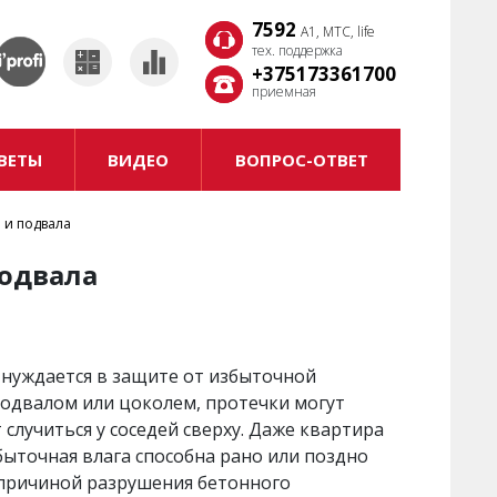
7592
7592
A1, MTC, life
A1, MTC, life
тех. поддержка
тех. поддержка
+375173361700
+375173361700
приемная
приемная
ВЕТЫ
ВИДЕО
ВОПРОС-ОТВЕТ
 и подвала
одвала
, нуждается в защите от избыточной
подвалом или цоколем, протечки могут
 случиться у соседей сверху. Даже квартира
быточная влага способна рано или поздно
 причиной разрушения бетонного