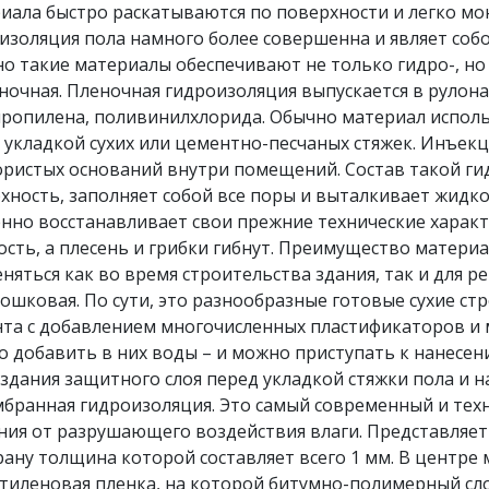
иала быстро раскатываются по поверхности и легко мо
изоляция пола намного более совершенна и являет со
о такие материалы обеспечивают не только гидро-, но
чная. Пленочная гидроизоляция выпускается в рулонах
ропилена, поливинилхлорида. Обычно материал исполь
 укладкой сухих или цементно-песчаных стяжек. Инъек
ористых оснований внутри помещений. Состав такой ги
хность, заполняет собой все поры и выталкивает жидкос
нно восстанавливает свои прежние технические характ
ость, а плесень и грибки гибнут. Преимущество материа
няться как во время строительства здания, так и для р
ковая. По сути, это разнообразные готовые сухие стр
та с добавлением многочисленных пластификаторов и
о добавить в них воды – и можно приступать к нанесе
оздания защитного слоя перед укладкой стяжки пола и на
анная гидроизоляция. Это самый современный и тех
ния от разрушающего воздействия влаги. Представляе
ану толщина которой составляет всего 1 мм. В центре
тиленовая пленка, на которой битумно-полимерный слой