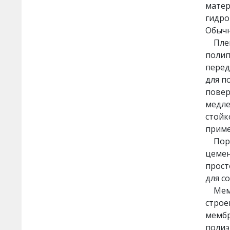
матер
гидро
Обычн
Плено
полип
перед
для п
повер
медле
стойк
приме
Порош
цемен
прост
для с
Мембр
строе
мембр
полиэ