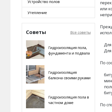
Устройство полов
Шпатлевки
перек
или к
Утепление
Клеи для стеклообоев
непри
ВЫРАВНИВАНИЕ СТЕН
Штукатурки выравнивающие
Прежд
УСТРОЙСТВО ПОЛОВ
Советы
Все советы
испол
Самонивелиры
Для 
Стяжки
Гидроизоляция пола,
Для 
фундамента и подвала
Клеи для напольных покрытий
ГРУНТОВКИ
По со
Грунты
Гидроизоляция
ИЗОЛЯЦИЯ
биту
Гидро- и пароизоляции
балкона своими руками
мине
поли
Герметики
биту
Гидроизоляция пола в
Сопутствующие товары
частном доме
По сп
УСТРОЙСТВО ЛШСУ
Клеи для систем утепления