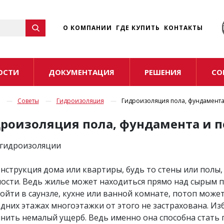
☰
О КОМПАНИИ
ГДЕ КУПИТЬ
КОНТАКТЫ
ОСТИ
ДОКУМЕНТАЦИЯ
РЕШЕНИЯ
СО
Советы
Гидроизоляция
Гидроизоляция пола, фундамента
роизоляция пола, фундамента и п
гидроизоляции
онструкция дома или квартиры, будь то стены или полы
ости. Ведь жилье может находиться прямо над сырым 
ойти в саунзле, кухне или ванной комнате, потоп может
едних этажах многоэтажки от этого не застрахована. Из
нить немалый ущерб. Ведь именно она способна стать