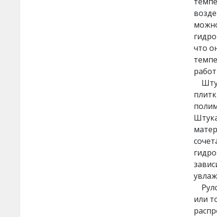
темпе
ilmax ready - готовые к
возде
применению составы
можно
гидро
ilmax thermo -
что о
теплосберегающие составы
темпе
ilmax kamin - составы для
работ
печей и каминов
Штука
плитк
ilmax protect - защитные
полим
составы
Штука
матер
ilmax restore -
сочет
реставрационные составы
гидро
ilmax Экабуд
завис
увлаж
Рулон
или т
распр