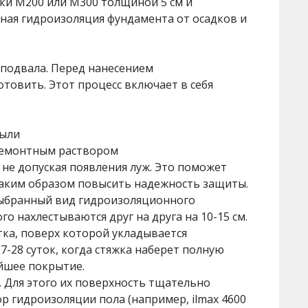
рки М200 или М300 толщиной 5 см и
ьная гидроизоляция фундамента от осадков и
 подвала. Перед нанесением
овить. Этот процесс включает в себя
пыли
ремонтным раствором
не допуская появления луж. Это поможет
таким образом повысить надежность защиты.
я выбранный вид гидроизоляционного
о нахлестываются друг на друга на 10-15 см.
ка, поверх которой укладывается
7-28 суток, когда стяжка наберет полную
йшее покрытие.
 Для этого их поверхность тщательно
р гидроизоляции пола (например, ilmax 4600