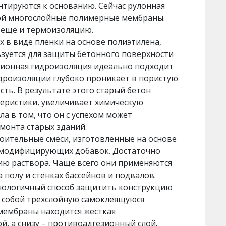
нтируются к основанию. Сейчас рулонная
бой многослойные полимерные мембраны.
 еще и термоизоляцию.
 в виде пленки на основе полиэтилена,
зуется для защиты бетонного поверхности
ционная гидроизоляция идеально подходит
дроизоляции глубоко проникает в пористую
ть. В результате этого старый бетон
еристики, увеличивает химическую
ла в том, что он с успехом может
емонта старых зданий.
оительные смеси, изготовленные на основе
 модифицирующих добавок. Достаточно
нию раствора. Чаще всего они применяются
 полу и стенках бассейнов и подвалов.
нологичный способ защитить конструкцию
т собой трехслойную самоклеящуюся
 мембраны находится жесткая
, а снизу – противоадгезионный слой.