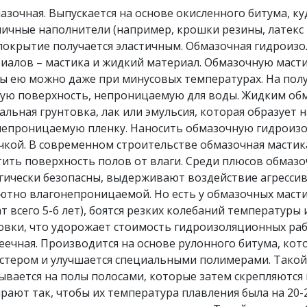
очная. Выпускается на основе окисленного битума, ку
личные наполнители (например, крошки резины, латекс
покрытие получается эластичным. Обмазочная гидроизо
иалов – мастика и жидкий материал. Обмазочную масти
ы ею можно даже при минусовых температурах. На полу 
ую поверхность, непроницаемую для воды. Жидким о
альная грунтовка, лак или эмульсия, которая образует 
епроницаемую пленку. Наносить обмазочную гидроиз
чкой. В современном строительстве обмазочная мастик
ить поверхность полов от влаги. Среди плюсов обмазоч
гически безопасны, выдерживают воздействие агресси
ютно влагонепроницаемой. Но есть у обмазочных масти
ат всего 5-6 лет), боятся резких колебаний температуры
овки, что удорожает стоимость гидроизоляционных раб
чная. Производится на основе рулонного битума, кот
стером и улучшается специальными полимерами. Тако
ывается на полы полосами, которые затем скрепляютс
рают так, чтобы их температура плавления была на 20