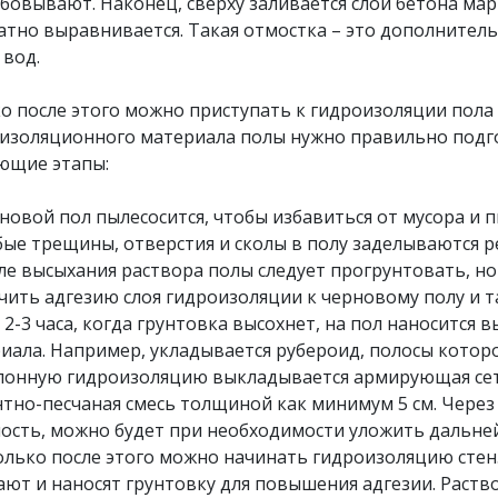
бовывают. Наконец, сверху заливается слой бетона ма
атно выравнивается. Такая отмостка – это дополнител
 вод.
о после этого можно приступать к гидроизоляции пола
изоляционного материала полы нужно правильно подгот
ющие этапы:
вой пол пылесосится, чтобы избавиться от мусора и 
 трещины, отверстия и сколы в полу заделываются 
 высыхания раствора полы следует прогрунтовать, но 
чить адгезию слоя гидроизоляции к черновому полу и 
 2-3 часа, когда грунтовка высохнет, на пол наноситс
иала. Например, укладывается рубероид, полосы которог
лонную гидроизоляцию выкладывается армирующая сет
тно-песчаная смесь толщиной как минимум 5 см. Через 
ость, можно будет при необходимости уложить дальне
ько после этого можно начинать гидроизоляцию стен.
ют и наносят грунтовку для повышения адгезии. Раство