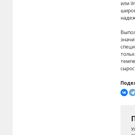
или i
широк
надеж
Выпол
значи
специ
тольк
темпе
сырос
Поде
У