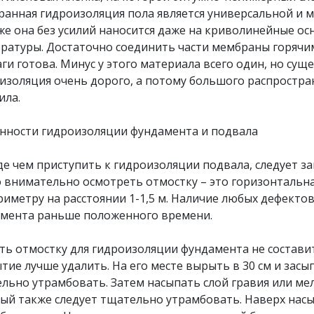
анная гидроизоляция пола является универсальной и м
же она без усилий наносится даже на криволинейные ос
ратуры. Достаточно соединить части мембраны горячи
аги готова. Минус у этого материала всего один, но су
изоляция очень дорого, а потому большого распростра
ила.
нности гидроизоляции фундамента и подвала
е чем приступить к гидроизоляции подвала, следует за
 внимательно осмотреть отмостку – это горизонтальна
риметру на расстоянии 1-1,5 м. Наличие любых дефекто
мента раньше положенного времени.
ть отмостку для гидроизоляции фундамента не составит
тие лучше удалить. На его месте вырыть в 30 см и засы
льно утрамбовать. Затем насыпать слой гравия или м
ый также следует тщательно утрамбовать. Наверх насы