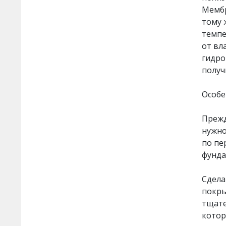
Мембр
тому 
темпе
от вл
гидро
получ
Особе
Прежд
нужно
по пе
фунда
Сдела
покры
тщате
котор