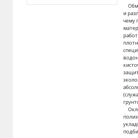
Обмаз
Штукатурки декоративные
и раз
чему 
Краски
матер
ЗАЩИТА
работ
Защитные составы
плотн
специ
Баритовые составы
водон
Пленкообразующие составы
кисто
РЕМОНТ КОНСТРУКЦИЙ
защит
Ремонтные составы
эколо
ПЕЧИ И КАМИНЫ
абсол
Составы для печей и каминов
(служ
грунт
ilmax turbo - составы для
Оклее
машинного применения
полиэ
уклад
ilmax industry - составы
повышенной прочности
подби