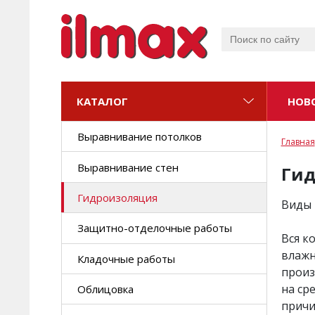
КАТАЛОГ
КАТАЛОГ
НОВ
Новинки
Выравнивание потолков
Главная
ОБЛИЦОВКА
Выравнивание стен
Клеи для плитки
Гид
Гидроизоляция
Фуги
Виды 
КЛАДКА
Защитно-отделочные работы
Монтажные составы
Вся к
влажн
Кладочные работы
Кладочные составы
произ
на ср
Облицовка
Составы для 3D печати
причи
ОТДЕЛКА