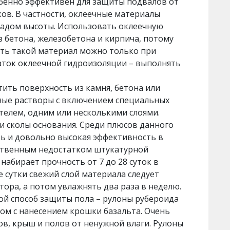
бенно эффективен для защиты подвалов от
ков. В частности, оклеечные материалы
адом высоты. Использовать оклеечную
 бетона, железобетона и кирпича, потому
ить такой материал можно только при
аток оклеечной гидроизоляции – выполнять
ить поверхность из камня, бетона или
тные растворы с включением специальных
телем, одним или несколькими слоями.
и сколы основания. Среди плюсов данного
ть и довольно высокая эффективность в
ественным недостатком штукатурной
набирает прочность от 7 до 28 суток в
 сутки свежий слой материала следует
тора, а потом увлажнять два раза в неделю.
ой способ защиты пола – рулоны рубероида
ом с нанесением крошки базальта. Очень
в, крыш и полов от ненужной влаги. Рулоны