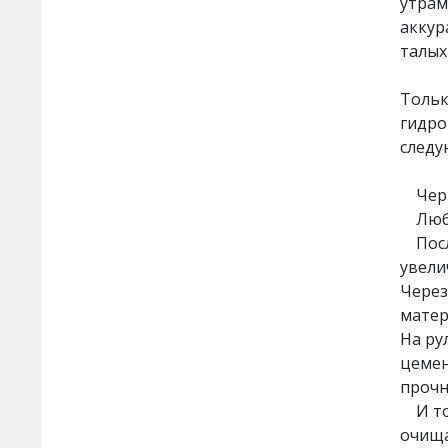
утрам
аккур
талых
Тольк
гидро
следу
Черно
Любые
После
увели
Через
матер
На ру
цемен
прочн
И тол
очища