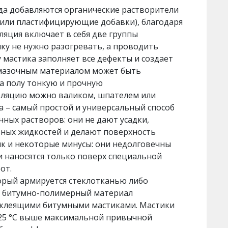
да добавляются органические растворители
 или пластифицирующие добавки), благодаря
ляция включает в себя две группы
ку не нужно разогревать, а проводить
мастика заполняет все дефекты и создает
бмазочным материалом может быть
на полу тонкую и прочную
оляцию можно валиком, шпателем или
а – самый простой и универсальный способ
ных растворов: они не дают усадки,
вных жидкостей и делают поверхность
к и некоторые минусы: они недолговечны
 и наносятся только поверх специальной
от.
орый армируется стеклотканью либо
й битумно-полимерный материал
я клеящими битумными мастиками. Мастики
-25 °С выше максимальной привычной