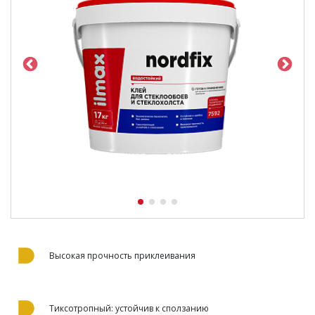
Высокая прочность приклеивания
Тиксотропный: устойчив к сползанию