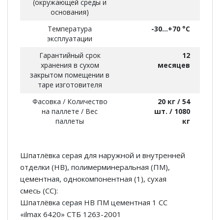
(окружающей среды и
основания)
Температура
-30...+70 °С
эксплуатации
Гарантийный срок
12
хранения в сухом
месяцев
закрытом помещении в
таре изготовителя
Фасовка / Количество
20 кг / 54
на паллете / Вес
шт. / 1080
паллеты
кг
Шпатлёвка серая для наружной и внутренней
отделки (НВ), полимерминеральная (ПМ),
цементная, однокомпонентная (1), сухая
смесь (СС):
Шпатлёвка серая НВ ПМ цементная 1 СС
«ilmax 6420» СТБ 1263-2001