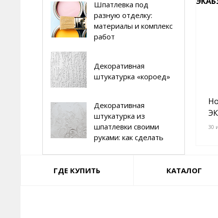
Шпатлевка под
разную отделку:
материалы и комплекс
работ
Декоративная
штукатурка «короед»
осы
Новый формат клеев для
Но
Декоративная
еле
плитки!
ЭК
штукатурка из
шпатлевки своими
22 мая 2026
30 
руками: как сделать
ГДЕ КУПИТЬ
КАТАЛОГ