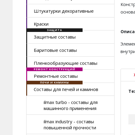
Конст
Штукатурки декоративные
основ
Краски
ЗАЩИТА
Описа
Защитные составы
Элеме
Баритовые составы
внутри
Пленкообразующие составы
РЕМОНТ КОНСТРУКЦИЙ
Ремонтные составы
ПЕЧИ И КАМИНЫ
Составы для печей и каминов
Те
ilmax turbo - составы для
машинного применения
ilmax industry - составы
повышенной прочности