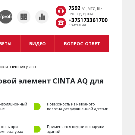
7592
7592
A1, MTC, life
A1, MTC, life
тех. поддержка
тех. поддержка
+375173361700
+375173361700
приемная
приемная
ВЕТЫ
ВИДЕО
ВОПРОС-ОТВЕТ
их и внешних углов
вой элемент CINTA AQ для
оизоляционный
Поверхность из нетканого
ине
полотна для улучшенной адгезии
ность при
Применяется внутри и снаружи
температурах
зданий