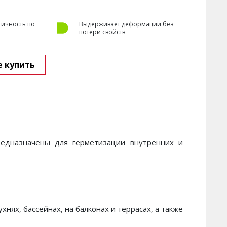
тичность по
Выдерживает деформации без
потери свойств
е купить
редназначены для герметизации внутренних и
нях, бассейнах, на балконах и террасах, а также