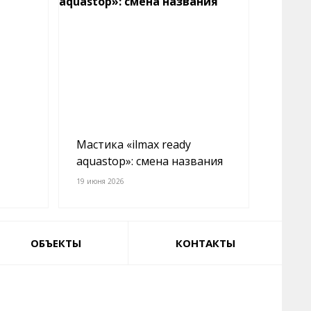
Мастика «ilmax ready
Новин
aquastop»: смена названия
CemTo
высых
19 июня 2026
3 июня 2
ОБЪЕКТЫ
КОНТАКТЫ