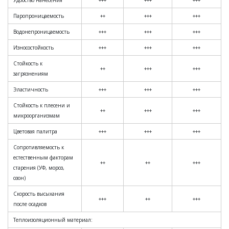
Удобство нанесения
+++
+++
+++
Паропроницаемость
++
+++
+++
Водонепроницаемость
+++
+++
+++
Износостойкость
+++
+++
+++
Стойкость к
++
+++
+++
загрязнениям
Эластичность
+++
+++
+++
Стойкость к плесени и
++
+++
+++
микроорганизмам
Цветовая палитра
+++
+++
+++
Сопротивляемость к
естественным факторам
++
++
+++
старения (УФ, мороз,
озон)
Скорость высыхания
+++
++
+++
после осадков
Теплоизоляционный материал: