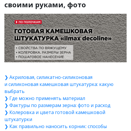
своими руками, фото
❯ Акриловая, силикатно-силиконовая
и силиконовая камешковая штукатурка: какую
выбрать
❯ Где можно применять материал
❯ Фактуры по размерам зерна: фото и расход
❯ Колеровка и цвета готовой камешковой
штукатурки
❯ Как правильно наносить корник: способы