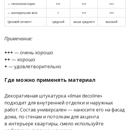
— пенополистирол
+++
+++
+++
— минеральная вата
+
+++
+++
Ценовой сегмент
средний
выше среднего
высокий
Примечание:
+++
— очень хорошо
++
— хорошо
+
— удовлетворительно
Где можно применять материал
Декоративная штукатурка «ilmax decoline»
подходит для внутренней отделки и наружных
работ. Состав универсален — наносите его на фасад
дома, по стенам и потолкам для акцента
в интерьере квартиры, смело используйте