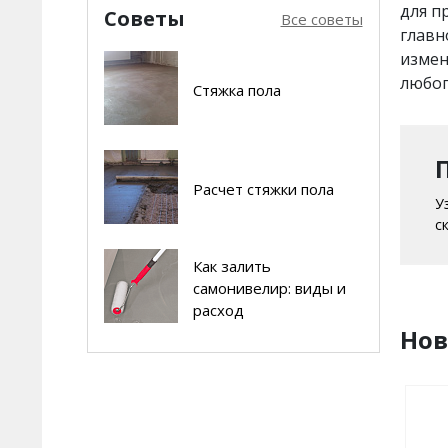
Шпатлевки
для п
Советы
Все советы
главн
Клеи для стеклообоев
измен
ВЫРАВНИВАНИЕ СТЕН
любог
Стяжка пола
Штукатурки выравнивающие
УСТРОЙСТВО ПОЛОВ
Самонивелиры
Стяжки
Расчет стяжки пола
У
Клеи для напольных покрытий
с
ГРУНТОВКИ
Как залить
Грунты
самонивелир: виды и
ИЗОЛЯЦИЯ
Гидро- и пароизоляции
расход
Но
Герметики
Сопутствующие товары
УСТРОЙСТВО ЛШСУ
Клеи для систем утепления