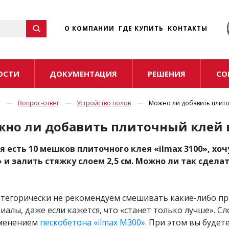
☰
О КОМПАНИИ
ГДЕ КУПИТЬ
КОНТАКТЫ
ОСТИ
ДОКУМЕНТАЦИЯ
РЕШЕНИЯ
СО
Вопрос-ответ
Устройство полов
Можно ли добавить плито
но ли добавить плиточный клей в
я есть 10 мешков плиточного клея «ilmax 3100», хоч
 и залить стяжку слоем 2,5 см. Можно ли так сдела
тегорически не рекомендуем смешивать какие-либо пр
иалы, даже если кажется, что «станет только лучше». С
менением
пескобетона «ilmax М300»
. При этом вы будет