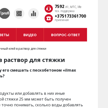
7592
7592
A1, MTC, life
A1, MTC, life
тех. поддержка
тех. поддержка
+375173361700
+375173361700
приемная
приемная
ВЕТЫ
ВИДЕО
ВОПРОС-ОТВЕТ
чный клей в раствор для стяжки
 раствор для стяжки
у его смешать с пескобетоном «ilmax
ть?
одукты или добавлять в них иные
лой стяжки 25 мм может быть получен
е точно понимать, сколько воды добавлять