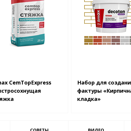
max CemTopExpress
Набор для создани
ыстросохнущая
фактуры «Кирпичн
тяжка
кладка»
СОВЕТЫ
ВИДЕО