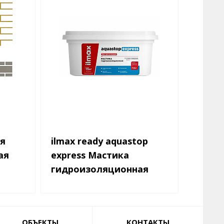
я
ilmax ready aquastop
ilmax 
ая
express Мастика
Штука
гидроизоляционная
декор
акрил
ОБЪЕКТЫ
КОНТАКТЫ