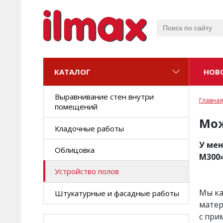
КАТАЛОГ
КАТАЛОГ
НОВ
Новинки
Выравнивание стен внутри
Главная
помещений
ОБЛИЦОВКА
Клеи для плитки
Мож
Кладочные работы
Фуги
У мен
Облицовка
КЛАДКА
М300»
Монтажные составы
Устройство полов
Кладочные составы
Мы ка
Штукатурные и фасадные работы
матер
Составы для 3D печати
с при
ОТДЕЛКА