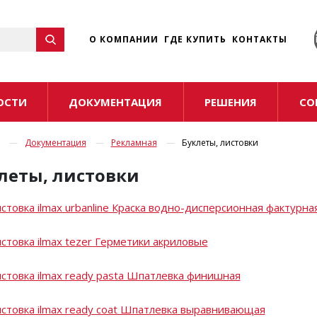
☰
О КОМПАНИИ
ГДЕ КУПИТЬ
КОНТАКТЫ
ОСТИ
ДОКУМЕНТАЦИЯ
РЕШЕНИЯ
СО
Документация
Рекламная
Буклеты, листовки
леты, листовки
стовка ilmax urbanline Краска водно-дисперсионная фактурна
стовка ilmax tezer Герметики акриловые
стовка ilmax ready pasta Шпатлевка финишная
стовка ilmax ready coat Шпатлевка выравнивающая