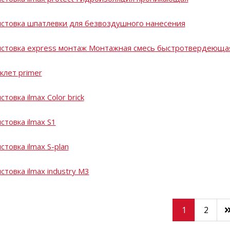
стовка шпатлевки для безвоздушного нанесения
стовка express монтаж Монтажная смесь быстротвердеюща
клет primer
стовка ilmax Color brick
стовка ilmax S1
стовка ilmax S-plan
стовка ilmax industry M3
1
2