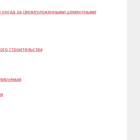
ля ухода за свежеуложенными цементными
ного строительства
елируемая
ая