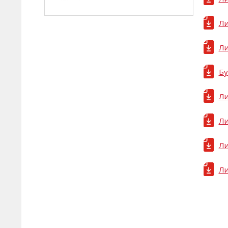
Штукатурки декоративные
Ли
Краски
Ли
ЗАЩИТА
Защитные составы
Бу
Баритовые составы
Ли
Пленкообразующие составы
РЕМОНТ КОНСТРУКЦИЙ
Ли
Ремонтные составы
ПЕЧИ И КАМИНЫ
Ли
Составы для печей и каминов
Ли
ilmax turbo - составы для
машинного применения
ilmax industry - составы
повышенной прочности