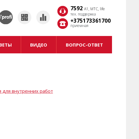
7592
7592
A1, MTC, life
A1, MTC, life
тех. поддержка
тех. поддержка
+375173361700
+375173361700
приемная
приемная
ВЕТЫ
ВИДЕО
ВОПРОС-ОТВЕТ
я для внутренних работ