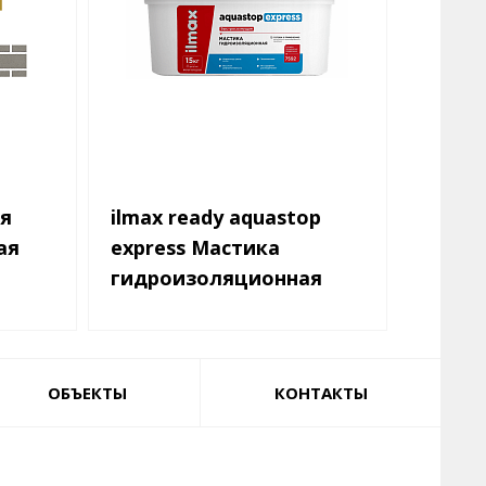
я
ilmax ready aquastop
ilmax 
ая
express Мастика
Штука
гидроизоляционная
декор
акрил
ОБЪЕКТЫ
КОНТАКТЫ
Быстросохнущая
Экономичная
Полим
ки
Высокая деформативность
Мороз
Не содержит растворителей
Для с