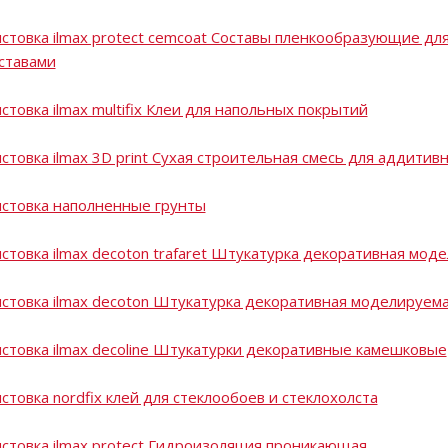
стовка ilmax protect cemcoat Составы пленкообразующие д
ставами
стовка ilmax multifix Клеи для напольных покрытий
стовка ilmax 3D print Сухая строительная смесь для аддитив
стовка наполненные грунты
стовка ilmax decoton trafaret Штукатурка декоративная мод
стовка ilmax decoton Штукатурка декоративная моделируем
стовка ilmax decoline Штукатурки декоративные камешковые
стовка nordfix клей для стеклообоев и стеклохолста
стовка ilmax protect Гидроизоляция проникающая