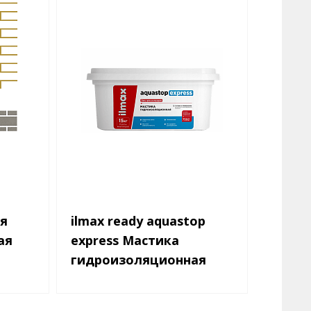
я
ilmax ready aquastop
ilmax 
ая
express Мастика
Штука
гидроизоляционная
декор
акрил