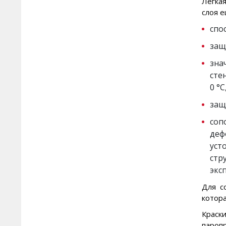
Легка
слоя е
Штукатурки декоративные
спо
Краски
защ
ЗАЩИТА
Защитные составы
зна
сте
Баритовые составы
0 °
защ
Пленкообразующие составы
РЕМОНТ КОНСТРУКЦИЙ
соп
Ремонтные составы
деф
ПЕЧИ И КАМИНЫ
уст
Составы для печей и каминов
стр
экс
ilmax turbo - составы для
машинного применения
Для с
котор
ilmax industry - составы
повышенной прочности
Крас
пароп