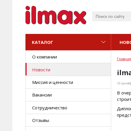
КАТАЛОГ
КАТАЛОГ
НОВ
Новинки
О компании
Главная
ОБЛИЦОВКА
Новости
Клеи для плитки
ilm
Миссия и ценности
Фуги
10 сентяб
КЛАДКА
В оче
Вакансии
Монтажные составы
строит
Сотрудничество
Кладочные составы
Дипло
предст
Отзывы
Составы для 3D печати
ОТДЕЛКА