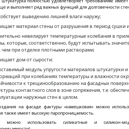
я штукатурка полностью удовлетворяет требованиям: имеет 
ще и выполняет ряд важных функций для долговечности стен
собствует выведению лишней влаги наружу;
ищает материал стены от разрушения в период сушки и
чительно нивелирует температурные колебания в прил
ны, которые, соответственно, будут испытывать значи
С, чем при отделке плотными растворами;
ищает дом от сырости;
оставимый модуль упругости материалов штукатурки и 
ормаций при колебаниях температуры и влажности окр
ойчивости к трещинообразованию на фасадных поверх
уктуры контактного слоя в зоне сопряжения, т.е. обесп
плуатации наружных стен в целом.
оздания на фасаде фактуры «камешковая» можно использов
ая также имеет высокую паропроницаемость.
ки можно использовать силикатные и силикон-мо
роницаемости).