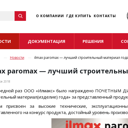
☰
О КОМПАНИИ
ГДЕ КУПИТЬ
КОНТАКТЫ
ОСТИ
ДОКУМЕНТАЦИЯ
РЕШЕНИЯ
СО
Новости
ilmax paromax — лучший строительный материал года
ax paromax — лучший строительны
ря 2018
редной раз ООО «Илмакс» было награждено ПОЧЕТНЫМ
ельный материал(изделие) года» за представленный продукт:
м присвоен за высокие технические, эксплуатационные
авленного на конкурс продукта, достойный уровень произво