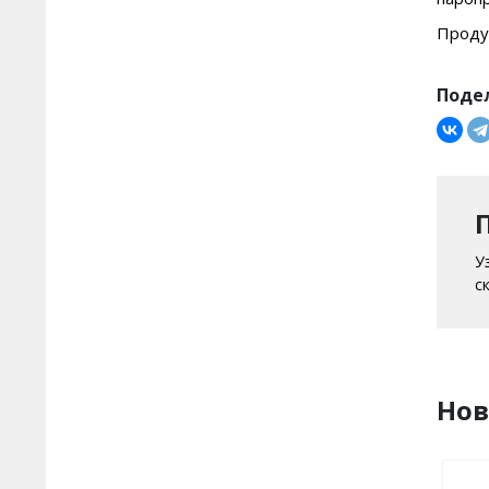
ilmax ready - готовые к
Продук
применению составы
ilmax thermo -
Поде
теплосберегающие составы
ilmax kamin - составы для
печей и каминов
ilmax protect - защитные
составы
У
с
ilmax restore -
реставрационные составы
ilmax Экабуд
Но