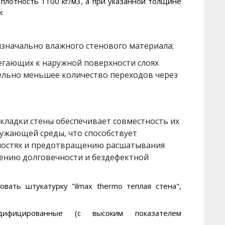
плотность 1100 кг/м3, а при указанной толщине
:
значально влажного стенового материала;
егающих к наружной поверхности слоях
тельно меньшее количество переходов через
кладки стены обеспечивает совместность их
ужающей среды, что способствует
ностях и предотвращению расшатывания
ечению долговечности и бездефектной
ать штукатурку "ilmax thermo теплая стена",
дифицированные (с высоким показателем