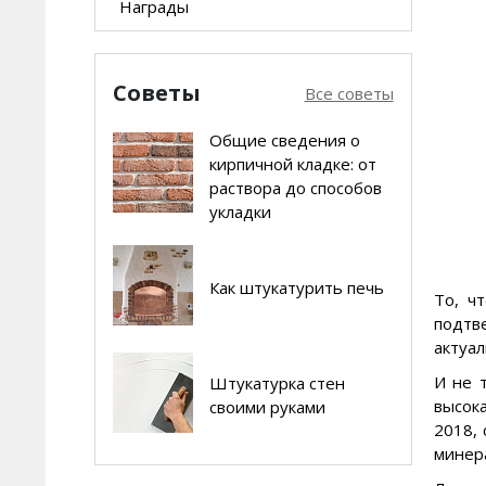
Награды
Шпатлевки
Клеи для стеклообоев
ВЫРАВНИВАНИЕ СТЕН
Советы
Все советы
Штукатурки выравнивающие
УСТРОЙСТВО ПОЛОВ
Общие сведения о
Самонивелиры
кирпичной кладке: от
раствора до способов
Стяжки
укладки
Клеи для напольных покрытий
ГРУНТОВКИ
Как штукатурить печь
Грунты
То, ч
ИЗОЛЯЦИЯ
подтв
Гидро- и пароизоляции
актуал
И не 
Штукатурка стен
Герметики
высока
своими руками
2018,
Сопутствующие товары
минера
УСТРОЙСТВО ЛШСУ
Клеи для систем утепления