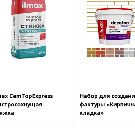
max CemTopExpress
Набор для создани
ыстросохнущая
фактуры «Кирпичн
тяжка
кладка»