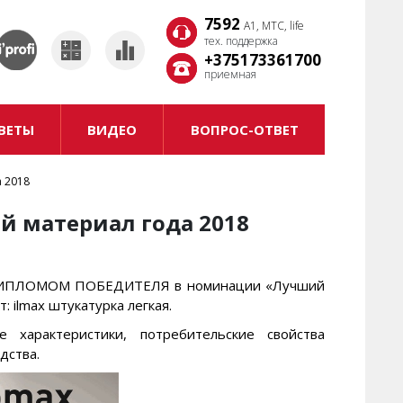
7592
7592
A1, MTC, life
A1, MTC, life
тех. поддержка
тех. поддержка
+375173361700
+375173361700
приемная
приемная
ВЕТЫ
ВИДЕО
ВОПРОС-ОТВЕТ
 2018
й материал года 2018
 ДИПЛОМОМ ПОБЕДИТЕЛЯ в номинации «Лучший
 ilmax штукатурка легкая.
 характеристики, потребительские свойства
дства.